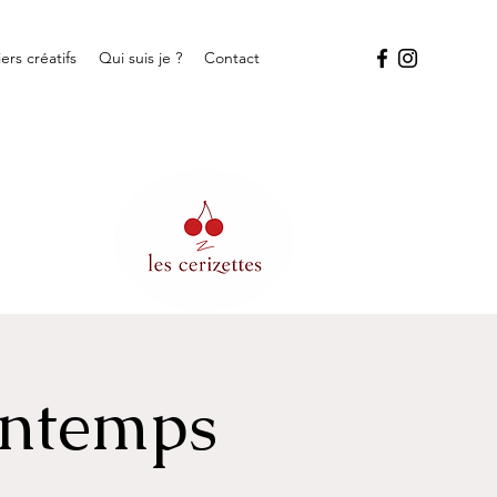
iers créatifs
Qui suis je ?
Contact
intemps