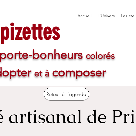
Accueil
L'Univers
Les atel
pizettes
porte-bonheurs
colorés
dopter
composer
et à
Retour à l'agenda
 artisanal de Pr