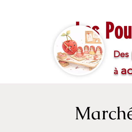
Les Pou
Des
a
à
Marché