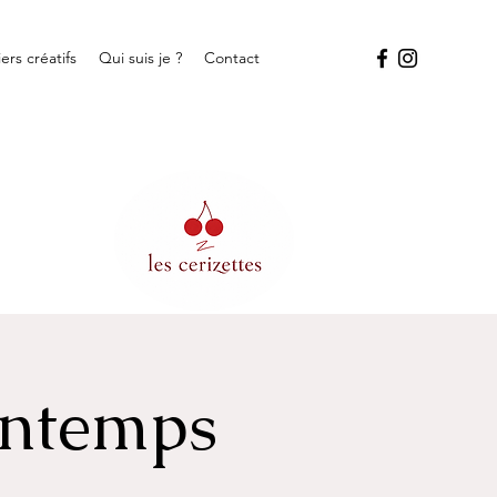
iers créatifs
Qui suis je ?
Contact
intemps