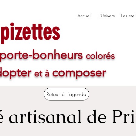
Accueil
L'Univers
Les atel
pizettes
porte-bonheurs
colorés
dopter
composer
et à
Retour à l'agenda
 artisanal de Pr