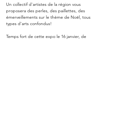
Un collectif d'artistes de la région vous 
proposera des perles, des paillettes, des 
émerveillements sur le thème de Noël, tous 
types d'arts confondus!
Temps fort de cette expo le 16 janvier, de 
17h à 18h30, pour le dévernissage: 
rencontre avec les artistes avant le 
décrochage des oeuvres.
Partager cet événement
Retour à l'agenda